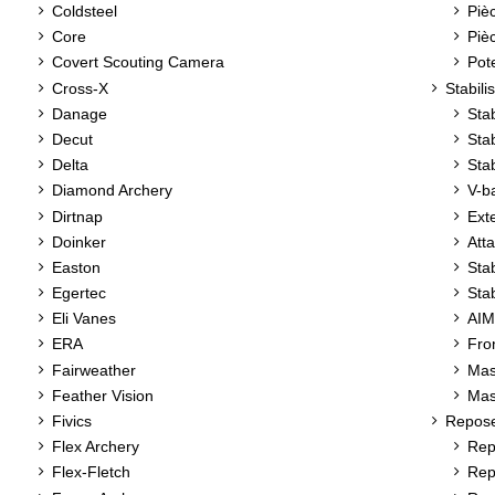
Coldsteel
Pièc
Core
Piè
Covert Scouting Camera
Pot
Cross-X
Stabili
Danage
Sta
Decut
Stab
Delta
Stab
Diamond Archery
V-b
Dirtnap
Ext
Doinker
Att
Easton
Stab
Egertec
Stab
Eli Vanes
AIM
ERA
Fro
Fairweather
Mas
Feather Vision
Mas
Fivics
Repose
Flex Archery
Rep
Flex-Fletch
Rep