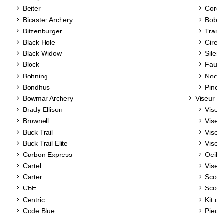
Beiter
Cord
Bicaster Archery
Bob
Bitzenburger
Tran
Black Hole
Cir
Black Widow
Sil
Block
Fau
Bohning
Noc
Bondhus
Pin
Bowmar Archery
Viseur
Brady Ellison
Vis
Brownell
Vise
Buck Trail
Vis
Buck Trail Elite
Vis
Carbon Express
Oei
Cartel
Vise
Carter
Sco
CBE
Sco
Centric
Kit
Code Blue
Pie