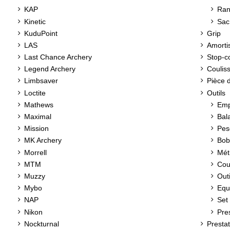
KAP
Ran
Kinetic
Sac
KuduPoint
Grip
LAS
Amorti
Last Chance Archery
Stop-c
Legend Archery
Coulis
Limbsaver
Pièce 
Loctite
Outils
Mathews
Em
Maximal
Bal
Mission
Pes
MK Archery
Bob
Morrell
Mét
MTM
Cou
Muzzy
Out
Mybo
Equ
NAP
Set 
Nikon
Pre
Nockturnal
Prestat