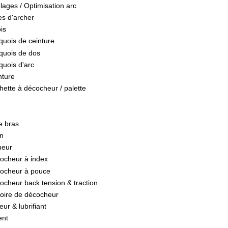
lages / Optimisation arc
es d'archer
is
quois de ceinture
quois de dos
quois d'arc
nture
hette à décocheur / palette
e bras
on
heur
ocheur à index
ocheur à pouce
ocheur back tension & traction
oire de décocheur
eur & lubrifiant
ent