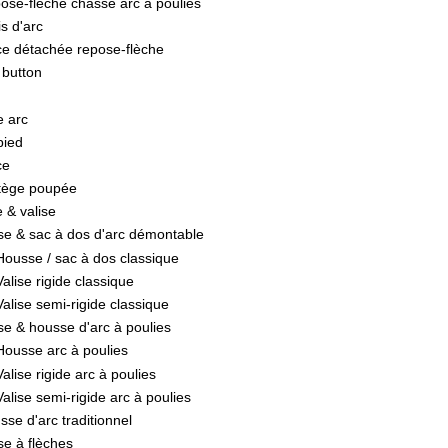
ose-flèche chasse arc à poulies
s d'arc
ce détachée repose-flèche
 button
 arc
pied
ce
tège poupée
 & valise
ise & sac à dos d'arc démontable
Housse / sac à dos classique
Valise rigide classique
Valise semi-rigide classique
ise & housse d'arc à poulies
Housse arc à poulies
Valise rigide arc à poulies
Valise semi-rigide arc à poulies
sse d'arc traditionnel
se à flèches