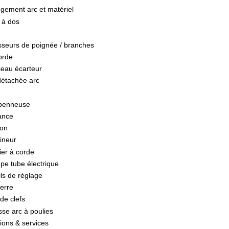
gement arc et matériel
 à dos
sseurs de poignée / branches
orde
seau écarteur
détachée arc
penneuse
ance
on
ineur
ier à corde
pe tube électrique
ils de réglage
erre
de clefs
sse arc à poulies
ions & services