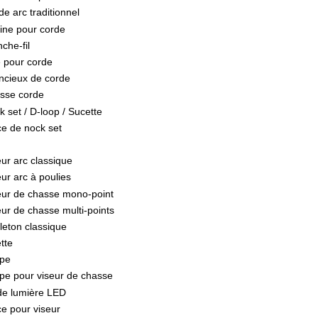
e arc traditionnel
ine pour corde
che-fil
e pour corde
encieux de corde
sse corde
k set / D-loop / Sucette
ce de nock set
eur arc classique
ur arc à poulies
eur de chasse mono-point
eur de chasse multi-points
lleton classique
tte
pe
pe pour viseur de chasse
 de lumière LED
ce pour viseur