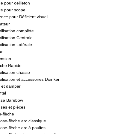
e pour oeilleton
ce pour scope
ence pour Déficient visuel
sateur
bilisation complète
ilisation Centrale
ilisation Latérale
ar
ension
ache Rapide
ilisation chasse
ilisation et accessoires Doinker
 et damper
ntal
se Barebow
ses et pièces
-flèche
ose-flèche arc classique
ose-flèche arc à poulies