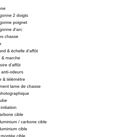
nne
gonne 2 doigts
gonne poignet
gonne d'arc
es chasse
r
nd & échelle d'affût
e & marche
ire d'affût
 anti-odeurs
e & télémètre
ent lame de chasse
photographique
tube
initiation
arbone cible
luminium / carbone cible
luminium cible
 montée cible