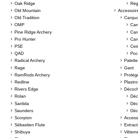
Oak Ridge
Rég
Old Mountain
Accessoir
Old Tradition
Carquo
OMP
Car
Pine Ridge Archery
Car
Pro Hunter
Car
PSE
Cei
QAD
Poc
Radical Archery
Palette
Rage
Gant
RamRods Archery
Protèg
Redline
Plastr
Rivers Edge
Décoc
Rolan
Déc
Sanlida
Déc
Saunders
Déc
Scorpion
Access
Sébastien Flute
Extract
Shibuya
Vêtem