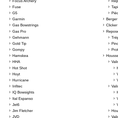
Focus Archery
Rep
Fuse
Tapi
G5
Piè
Garmin
Berger
Gas Bowstrings
Clicker
Gas Pro
Repose
Gehmann
Tré
Gold Tip
Pin
Gompy
Pro
Hamskea
Housse
HHA
Val
Hot Shot
Hoyt
Hurricane
Infitec
Val
IQ Bowsights
Ital Espanso
Jet6
Jim Fletcher
Hou
JVD
Vali