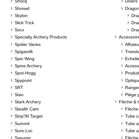
Shocq
Divers
Shrewd
Drago
Skylon
Dra
Slick Trick
Dra
Socx
Dra
Specialty Archery Products
Accessoir
Spider Vanes
Affuteu
Spigarelli
Treesta
Spin Wing
Echell
Spine Archery
Accesso
Spot-Hogg
Produit
Spypoint
Optiqu
SRT
Rangem
Stan
Piège 
Stark Archery
Flèche & 
Stealth Cam
Flèche 
Stop’IN Target
Tube c
Summit
Tube a
Sure-Loc
Tube a
Synunm
Flèche