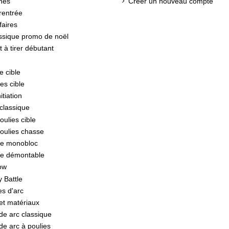
hes
Créer un nouveau compte
rentrée
faires
assique promo de noël
t à tirer débutant
e cible
es cible
itiation
 classique
oulies cible
poulies chasse
e monobloc
e démontable
ow
 Battle
es d'arc
et matériaux
de arc classique
de arc à poulies