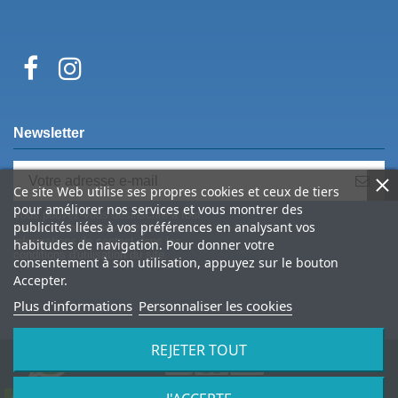
Newsletter
Ce site Web utilise ses propres cookies et ceux de tiers
pour améliorer nos services et vous montrer des
Vous pouvez vous désinscrire à tout
publicités liées à vos préférences en analysant vos
moment. Vous trouverez pour cela nos
informations de contact dans les
habitudes de navigation. Pour donner votre
conditions d'utilisation du site.
consentement à son utilisation, appuyez sur le bouton
Accepter.
Plus d'informations
Personnaliser les cookies
REJETER TOUT