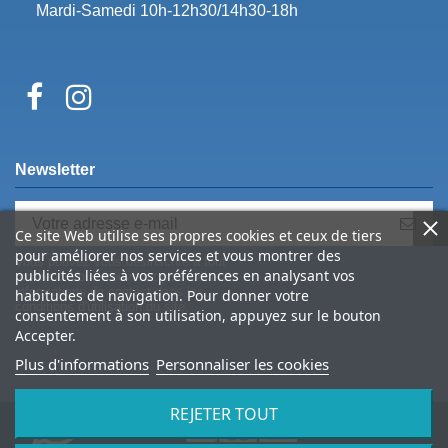
Mardi-Samedi 10h-12h30/14h30-18h
Newsletter
Ce site Web utilise ses propres cookies et ceux de tiers
pour améliorer nos services et vous montrer des
Vous pouvez vous désinscrire à tout
publicités liées à vos préférences en analysant vos
moment. Vous trouverez pour cela nos
informations de contact dans les
habitudes de navigation. Pour donner votre
conditions d'utilisation du site.
consentement à son utilisation, appuyez sur le bouton
Accepter.
Plus d'informations
Personnaliser les cookies
REJETER TOUT