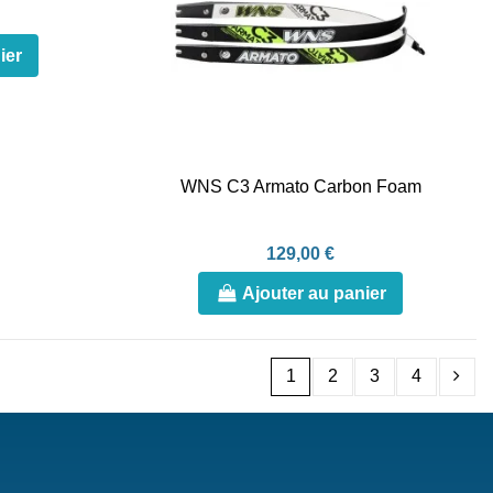
ier
WNS C3 Armato Carbon Foam
129,00 €
Ajouter au panier
1
2
3
4