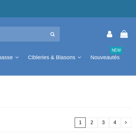
NEW
chasse
Cibleries & Blasons
Nouveautés
1
2
3
4