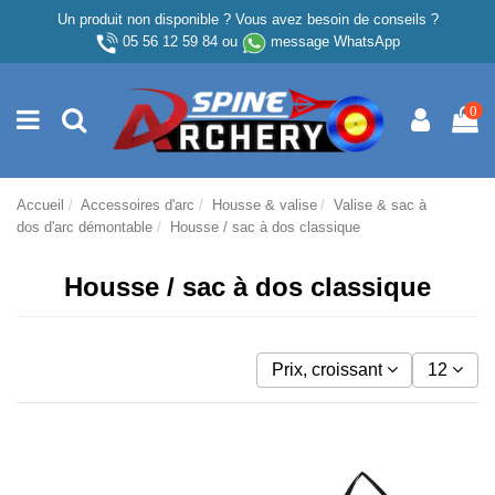
Un produit non disponible ? Vous avez besoin de conseils ?
05 56 12 59 84
ou
message WhatsApp
0
Accueil
Accessoires d'arc
Housse & valise
Valise & sac à
dos d'arc démontable
Housse / sac à dos classique
Housse / sac à dos classique
Prix, croissant
12