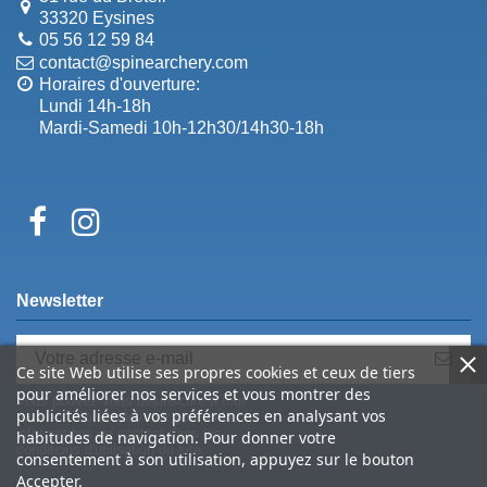
33320 Eysines
05 56 12 59 84
contact@spinearchery.com
Horaires d'ouverture:
Lundi 14h-18h
Mardi-Samedi 10h-12h30/14h30-18h
Newsletter
Ce site Web utilise ses propres cookies et ceux de tiers
pour améliorer nos services et vous montrer des
Vous pouvez vous désinscrire à tout
publicités liées à vos préférences en analysant vos
moment. Vous trouverez pour cela nos
informations de contact dans les
habitudes de navigation. Pour donner votre
conditions d'utilisation du site.
consentement à son utilisation, appuyez sur le bouton
Accepter.