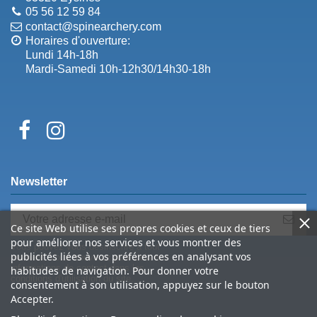
05 56 12 59 84
contact@spinearchery.com
Horaires d'ouverture:
Lundi 14h-18h
Mardi-Samedi 10h-12h30/14h30-18h
Newsletter
Ce site Web utilise ses propres cookies et ceux de tiers
pour améliorer nos services et vous montrer des
Vous pouvez vous désinscrire à tout
publicités liées à vos préférences en analysant vos
moment. Vous trouverez pour cela nos
informations de contact dans les
habitudes de navigation. Pour donner votre
conditions d'utilisation du site.
consentement à son utilisation, appuyez sur le bouton
Accepter.