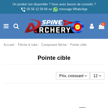
Un produit non disponible ? Vous avez besoin de conseils ?
05 56 12 59 84
ou
message WhatsApp
0
Accueil
Flèche & tube
Composant flèche
Pointe cible
Pointe cible
Prix, croissant
12