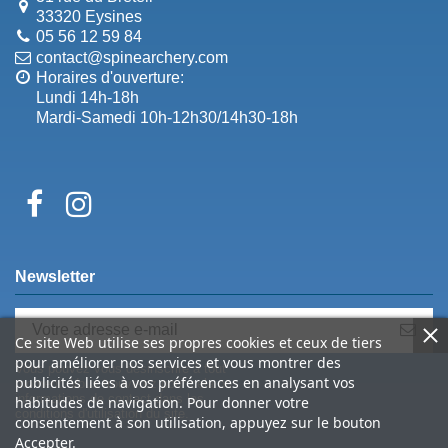
33320 Eysines
05 56 12 59 84
contact@spinearchery.com
Horaires d'ouverture:
Lundi 14h-18h
Mardi-Samedi 10h-12h30/14h30-18h
Newsletter
Ce site Web utilise ses propres cookies et ceux de tiers
pour améliorer nos services et vous montrer des
Vous pouvez vous désinscrire à tout
publicités liées à vos préférences en analysant vos
moment. Vous trouverez pour cela nos
informations de contact dans les
habitudes de navigation. Pour donner votre
conditions d'utilisation du site.
consentement à son utilisation, appuyez sur le bouton
Accepter.