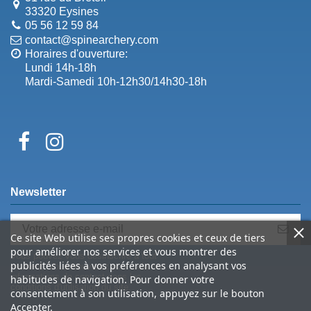
33320 Eysines
05 56 12 59 84
contact@spinearchery.com
Horaires d'ouverture:
Lundi 14h-18h
Mardi-Samedi 10h-12h30/14h30-18h
Newsletter
Ce site Web utilise ses propres cookies et ceux de tiers
pour améliorer nos services et vous montrer des
Vous pouvez vous désinscrire à tout
publicités liées à vos préférences en analysant vos
moment. Vous trouverez pour cela nos
informations de contact dans les
habitudes de navigation. Pour donner votre
conditions d'utilisation du site.
consentement à son utilisation, appuyez sur le bouton
Accepter.