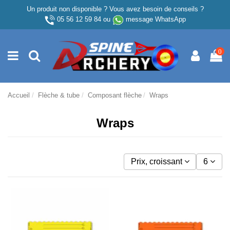
Un produit non disponible ? Vous avez besoin de conseils ?
05 56 12 59 84
ou
message WhatsApp
0
Accueil
Flèche & tube
Composant flèche
Wraps
Wraps
Prix, croissant
6