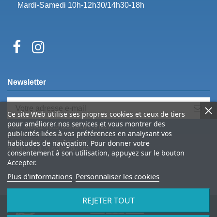
Mardi-Samedi 10h-12h30/14h30-18h
Newsletter
Ce site Web utilise ses propres cookies et ceux de tiers
pour améliorer nos services et vous montrer des
Vous pouvez vous désinscrire à tout
publicités liées à vos préférences en analysant vos
moment. Vous trouverez pour cela nos
informations de contact dans les
habitudes de navigation. Pour donner votre
conditions d'utilisation du site.
consentement à son utilisation, appuyez sur le bouton
Accepter.
Plus d'informations
Personnaliser les cookies
REJETER TOUT