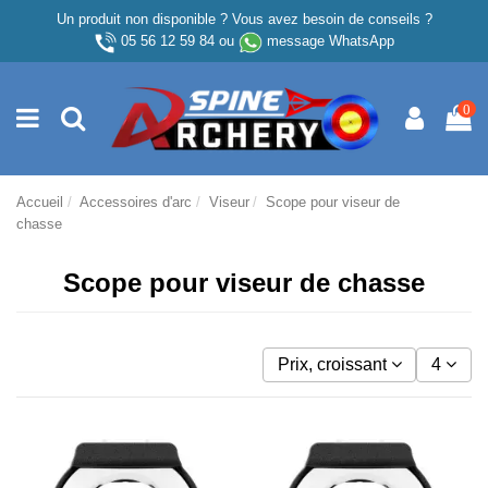
Un produit non disponible ? Vous avez besoin de conseils ?
05 56 12 59 84
ou
message WhatsApp
0
Accueil
Accessoires d'arc
Viseur
Scope pour viseur de
chasse
Scope pour viseur de chasse
Prix, croissant
4