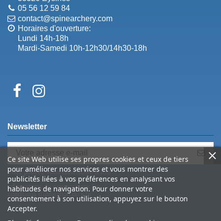
05 56 12 59 84
contact@spinearchery.com
Horaires d'ouverture:
Lundi 14h-18h
Mardi-Samedi 10h-12h30/14h30-18h
Newsletter
Ce site Web utilise ses propres cookies et ceux de tiers
pour améliorer nos services et vous montrer des
Vous pouvez vous désinscrire à tout
publicités liées à vos préférences en analysant vos
moment. Vous trouverez pour cela nos
informations de contact dans les
habitudes de navigation. Pour donner votre
conditions d'utilisation du site.
consentement à son utilisation, appuyez sur le bouton
Accepter.