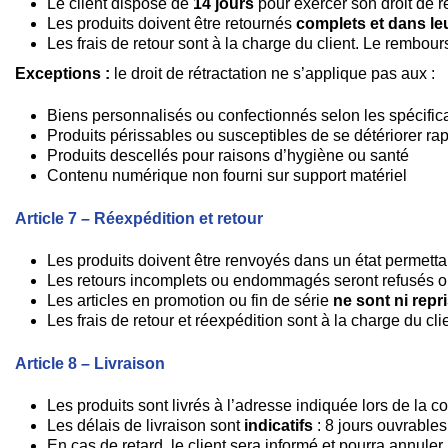
Le client dispose de
14 jours
pour exercer son droit de ré
Les produits doivent être retournés
complets et dans leu
Les frais de retour sont à la charge du client. Le rembou
Exceptions :
le droit de rétractation ne s’applique pas aux :
Biens personnalisés ou confectionnés selon les spécifica
Produits périssables ou susceptibles de se détériorer r
Produits descellés pour raisons d’hygiène ou santé
Contenu numérique non fourni sur support matériel
Article 7 – Réexpédition et retour
Les produits doivent être renvoyés dans un état permetta
Les retours incomplets ou endommagés seront refusés ou
Les articles en promotion ou fin de série
ne sont ni repr
Les frais de retour et réexpédition sont à la charge du clie
Article 8 – Livraison
Les produits sont livrés à l’adresse indiquée lors de la 
Les délais de livraison sont
indicatifs
: 8 jours ouvrable
En cas de retard, le client sera informé et pourra annu