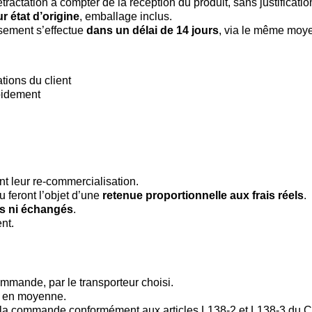
tractation à compter de la réception du produit, sans justification
r état d’origine
, emballage inclus.
rsement s’effectue
dans un délai de 14 jours
, via le même moy
tions du client
apidement
nt leur re-commercialisation.
 feront l’objet d’une
retenue proportionnelle aux frais réels
.
is ni échangés
.
nt.
commande, par le transporteur choisi.
s en moyenne.
ler la commande conformément aux articles L138-2 et L138-3 du