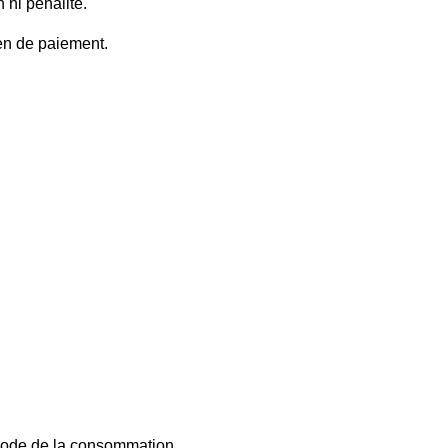
 ni pénalité.
en de paiement.
 Code de la consommation.