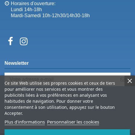
Horaires d'ouverture:
Lundi 14h-18h
Mardi-Samedi 10h-12h30/14h30-18h
Newsletter
Ce site Web utilise ses propres cookies et ceux de tiers
pour améliorer nos services et vous montrer des
Vous pouvez vous désinscrire à tout
publicités liées à vos préférences en analysant vos
moment. Vous trouverez pour cela nos
informations de contact dans les
habitudes de navigation. Pour donner votre
conditions d'utilisation du site.
consentement à son utilisation, appuyez sur le bouton
Accepter.
Plus d'informations
Personnaliser les cookies