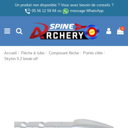
Un produit non disponible ? Vous avez besoin de conseils ?
05 56 12 59 84
ou
message WhatsApp
0
Accueil
Flèche & tube
Composant flèche
Pointe cible
Skylon 5.2 break-off