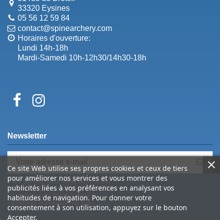
33320 Eysines
05 56 12 59 84
contact@spinearchery.com
Horaires d'ouverture:
Lundi 14h-18h
Mardi-Samedi 10h-12h30/14h30-18h
Newsletter
Ce site Web utilise ses propres cookies et ceux de tiers
pour améliorer nos services et vous montrer des
Vous pouvez vous désinscrire à tout
publicités liées à vos préférences en analysant vos
moment. Vous trouverez pour cela nos
informations de contact dans les
habitudes de navigation. Pour donner votre
conditions d'utilisation du site.
consentement à son utilisation, appuyez sur le bouton
Accepter.