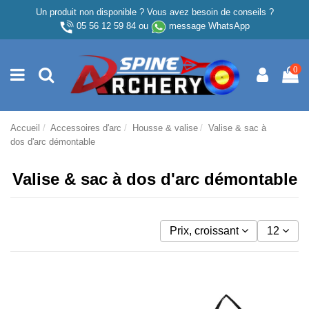
Un produit non disponible ? Vous avez besoin de conseils ?
05 56 12 59 84
ou
message WhatsApp
0
Accueil
Accessoires d'arc
Housse & valise
Valise & sac à
dos d'arc démontable
Valise & sac à dos d'arc démontable
Prix, croissant
12