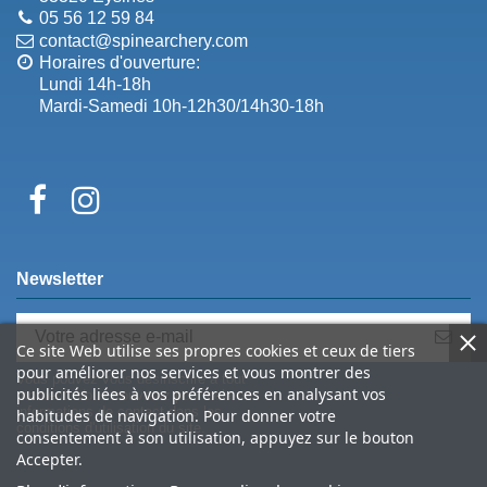
05 56 12 59 84
contact@spinearchery.com
Horaires d'ouverture:
Lundi 14h-18h
Mardi-Samedi 10h-12h30/14h30-18h
Newsletter
Ce site Web utilise ses propres cookies et ceux de tiers
pour améliorer nos services et vous montrer des
Vous pouvez vous désinscrire à tout
publicités liées à vos préférences en analysant vos
moment. Vous trouverez pour cela nos
informations de contact dans les
habitudes de navigation. Pour donner votre
conditions d'utilisation du site.
consentement à son utilisation, appuyez sur le bouton
Accepter.