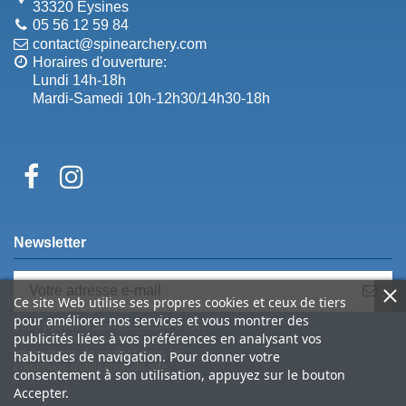
33320 Eysines
05 56 12 59 84
contact@spinearchery.com
Horaires d'ouverture:
Lundi 14h-18h
Mardi-Samedi 10h-12h30/14h30-18h
Newsletter
Ce site Web utilise ses propres cookies et ceux de tiers
pour améliorer nos services et vous montrer des
Vous pouvez vous désinscrire à tout
publicités liées à vos préférences en analysant vos
moment. Vous trouverez pour cela nos
informations de contact dans les
habitudes de navigation. Pour donner votre
conditions d'utilisation du site.
consentement à son utilisation, appuyez sur le bouton
Accepter.