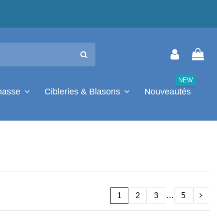
NEW
chasse
Cibleries & Blasons
Nouveautés
1
2
3
…
5