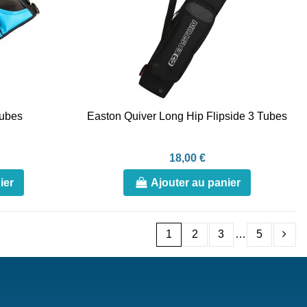
Tubes
Easton Quiver Long Hip Flipside 3 Tubes
18,00 €
ier
Ajouter au panier
1
2
3
…
5