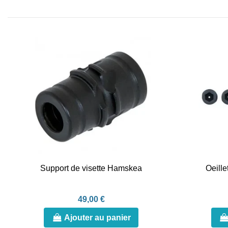
Support de visette Hamskea
Oeill
49,00 €
Ajouter au panier