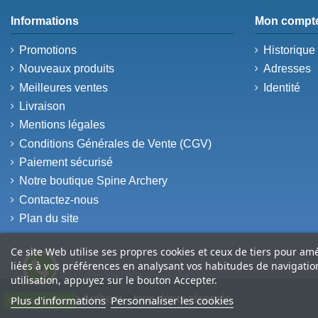
Informations
Mon compt
Promotions
Historiqu
Nouveaux produits
Adresses
Meilleures ventes
Identité
Livraison
Mentions légales
Conditions Générales de Vente (CGV)
Paiement sécurisé
Notre boutique Spine Archery
Contactez-nous
Plan du site
Ce site Web utilise ses propres cookies et ceux de tiers pour am
liées à vos préférences en analysant vos habitudes de navigati
utilisation, appuyez sur le bouton Accepter.
© 2026 Spine Archery – tous droits réservés
Plus d'informations
Personnaliser les cookies
Contactez-nous