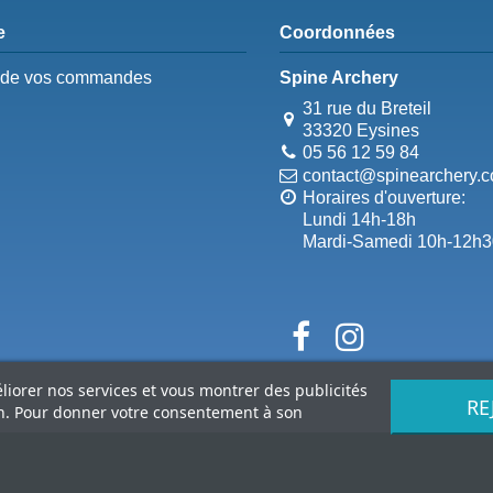
e
Coordonnées
e de vos commandes
Spine Archery
31 rue du Breteil
33320 Eysines
05 56 12 59 84
contact@spinearchery.
Horaires d'ouverture:
Lundi 14h-18h
Mardi-Samedi 10h-12h3
éliorer nos services et vous montrer des publicités
RE
on. Pour donner votre consentement à son