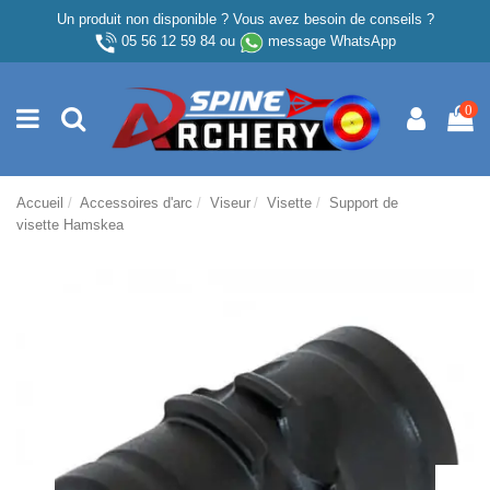
Un produit non disponible ? Vous avez besoin de conseils ?
05 56 12 59 84
ou
message WhatsApp
0
Accueil
Accessoires d'arc
Viseur
Visette
Support de
visette Hamskea