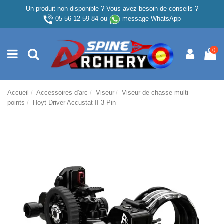
Un produit non disponible ? Vous avez besoin de conseils ?
05 56 12 59 84
ou
message WhatsApp
0
Accueil
Accessoires d'arc
Viseur
Viseur de chasse multi-
points
Hoyt Driver Accustat II 3-Pin