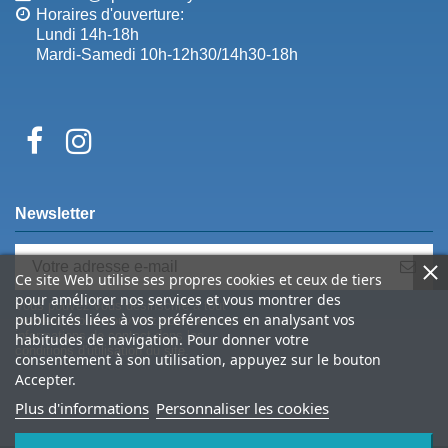
Horaires d'ouverture:
Lundi 14h-18h
Mardi-Samedi 10h-12h30/14h30-18h
Newsletter
Ce site Web utilise ses propres cookies et ceux de tiers
pour améliorer nos services et vous montrer des
Vous pouvez vous désinscrire à tout
publicités liées à vos préférences en analysant vos
moment. Vous trouverez pour cela nos
informations de contact dans les
habitudes de navigation. Pour donner votre
conditions d'utilisation du site.
consentement à son utilisation, appuyez sur le bouton
Accepter.
Plus d'informations
Personnaliser les cookies