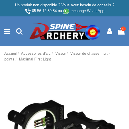
Un produit non disponible ? Vous avez besoin de conseils ?
05 56 12 59 84
ou
message WhatsApp
0
Accueil
Accessoires d'arc
Viseur
Viseur de chasse multi-
points
Maximal First Light