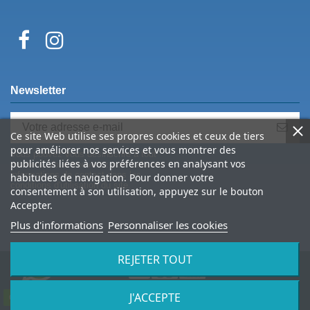
Newsletter
Ce site Web utilise ses propres cookies et ceux de tiers
pour améliorer nos services et vous montrer des
Vous pouvez vous désinscrire à tout
publicités liées à vos préférences en analysant vos
moment. Vous trouverez pour cela nos
informations de contact dans les
habitudes de navigation. Pour donner votre
conditions d'utilisation du site.
consentement à son utilisation, appuyez sur le bouton
Accepter.
Plus d'informations
Personnaliser les cookies
REJETER TOUT
J'ACCEPTE
© 2026 Spine Archery – tous droits réservés
Contactez-nous