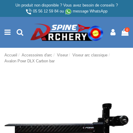
Un produit non disponible ? Vous avez besoin de conseils ?
05 56 12 59 84
ou
message WhatsApp
0
Accueil
Accessoires d'arc
Viseur
Viseur arc classique
Avalon Powr DLX Carbon bar