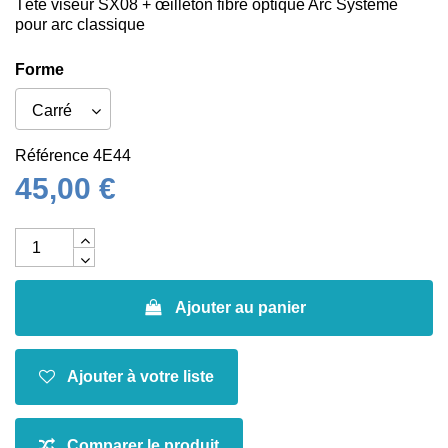
Tête viseur SX08 + œilleton fibre optique Arc Système
pour arc classique
Forme
Référence
4E44
45,00 €
Ajouter au panier