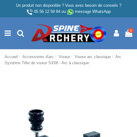
Un produit non disponible ? Vous avez besoin de conseils ?
05 56 12 59 84
ou
message WhatsApp
0
Accueil
Accessoires d'arc
Viseur
Viseur arc classique
Arc
Système Tête de viseur SX08 - Arc à classique