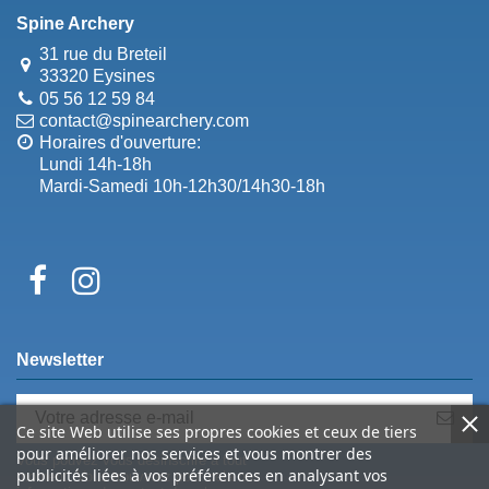
Spine Archery
31 rue du Breteil
33320 Eysines
05 56 12 59 84
contact@spinearchery.com
Horaires d'ouverture:
Lundi 14h-18h
Mardi-Samedi 10h-12h30/14h30-18h
Newsletter
Ce site Web utilise ses propres cookies et ceux de tiers
pour améliorer nos services et vous montrer des
Vous pouvez vous désinscrire à tout
publicités liées à vos préférences en analysant vos
moment. Vous trouverez pour cela nos