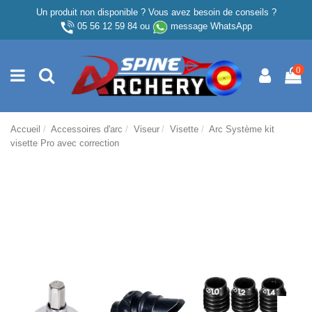
Un produit non disponible ? Vous avez besoin de conseils ?
05 56 12 59 84
ou
message WhatsApp
0
Accueil
Accessoires d'arc
Viseur
Visette
Arc Système kit
visette Pro avec correction