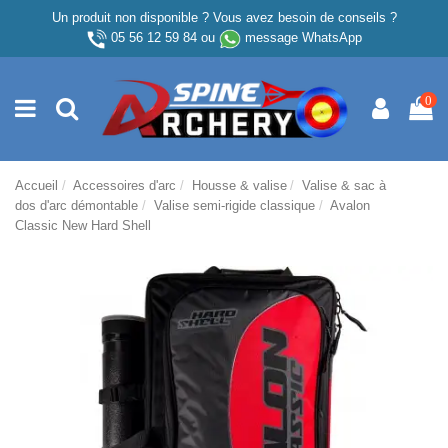
Un produit non disponible ? Vous avez besoin de conseils ?
05 56 12 59 84
ou
message WhatsApp
0
Accueil
Accessoires d'arc
Housse & valise
Valise & sac à
dos d'arc démontable
Valise semi-rigide classique
Avalon
Classic New Hard Shell