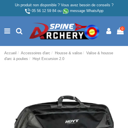
Un produit non disponible ? Vous avez besoin de conseils ?
05 56 12 59 84
ou
message WhatsApp
0
Accueil
Accessoires d'arc
Housse & valise
Valise & housse
d'arc à poulies
Hoyt Excursion 2.0