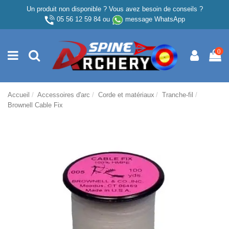
Un produit non disponible ? Vous avez besoin de conseils ?
05 56 12 59 84
ou
message WhatsApp
0
Accueil
Accessoires d'arc
Corde et matériaux
Tranche-fil
Brownell Cable Fix