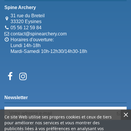
Spine Archery
31 rue du Breteil
33320 Eysines
05 56 12 59 84
contact@spinearchery.com
Horaires d'ouverture:
Lundi 14h-18h
Mardi-Samedi 10h-12h30/14h30-18h
Newsletter
Ce site Web utilise ses propres cookies et ceux de tiers
pour améliorer nos services et vous montrer des
Vous pouvez vous désinscrire à tout
publicités liées à vos préférences en analysant vos
moment. Vous trouverez pour cela nos