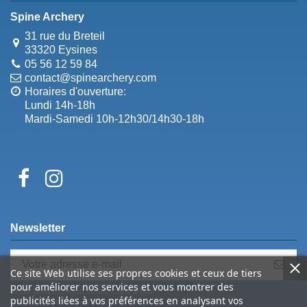
Spine Archery
31 rue du Breteil
33320 Eysines
05 56 12 59 84
contact@spinearchery.com
Horaires d'ouverture:
Lundi 14h-18h
Mardi-Samedi 10h-12h30/14h30-18h
Newsletter
Ce site Web utilise ses propres cookies et ceux de tiers
pour améliorer nos services et vous montrer des
Vous pouvez vous désinscrire à tout
publicités liées à vos préférences en analysant vos
moment. Vous trouverez pour cela nos