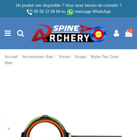
Un produit non disponible ? Vous avez besoin de conseils ?
05 56 12 59 84
ou
message WhatsApp
0
Accueil
Accessoires d'arc
Viseur
Scope
Mybo Ten Zone
fibre