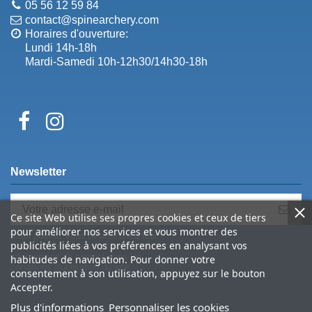
05 56 12 59 84
contact@spinearchery.com
Horaires d'ouverture:
Lundi 14h-18h
Mardi-Samedi 10h-12h30/14h30-18h
Newsletter
Ce site Web utilise ses propres cookies et ceux de tiers
pour améliorer nos services et vous montrer des
Vous pouvez vous désinscrire à tout
publicités liées à vos préférences en analysant vos
moment. Vous trouverez pour cela nos
informations de contact dans les
habitudes de navigation. Pour donner votre
conditions d'utilisation du site.
consentement à son utilisation, appuyez sur le bouton
Accepter.
Plus d'informations
Personnaliser les cookies