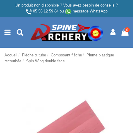
Un produit non disponible ? Vous avez besoin de conseils ?
05 56 12 59 84
ou
message WhatsApp
0
Accueil
Flèche & tube
Composant flèche
Plume plastique
recourbée
Spin Wing double face