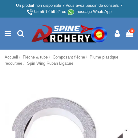
Un produit non disponible ? Vous avez besoin de conseils ?
05 56 12 59 84
ou
message WhatsApp
0
Accueil
Flèche & tube
Composant flèche
Plume plastique
recourbée
Spin Wing Ruban Ligature