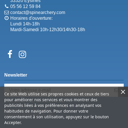
33320 Eysines
05 56 12 59 84
contact@spinearchery.com
Horaires d'ouverture:
Lundi 14h-18h
Mardi-Samedi 10h-12h30/14h30-18h
Newsletter
Ce site Web utilise ses propres cookies et ceux de tiers
pour améliorer nos services et vous montrer des
Vous pouvez vous désinscrire à tout
publicités liées à vos préférences en analysant vos
moment. Vous trouverez pour cela nos
informations de contact dans les
habitudes de navigation. Pour donner votre
conditions d'utilisation du site.
consentement à son utilisation, appuyez sur le bouton
Accepter.