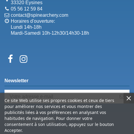
33320 Eysines
05 56 12 59 84
contact@spinearchery.com
Horaires d'ouverture:
Lundi 14h-18h
Mardi-Samedi 10h-12h30/14h30-18h
Newsletter
Ce site Web utilise ses propres cookies et ceux de tiers
pour améliorer nos services et vous montrer des
Vous pouvez vous désinscrire à tout
publicités liées à vos préférences en analysant vos
moment. Vous trouverez pour cela nos
informations de contact dans les
habitudes de navigation. Pour donner votre
conditions d'utilisation du site.
consentement à son utilisation, appuyez sur le bouton
Accepter.