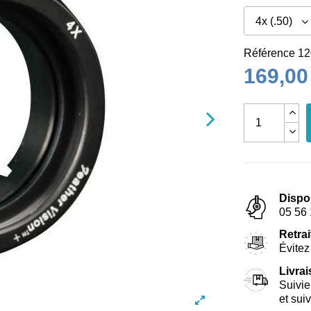
Référence
12
169,00
Dispo
05 56 
Retrai
Évitez 
Livra
Suivie
et sui