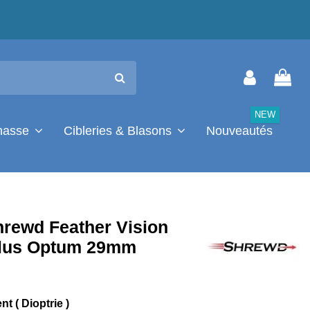
NEW
chasse
Cibleries & Blasons
Nouveautés
hrewd Feather Vision
Plus Optum 29mm
t ( Dioptrie )