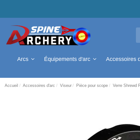
Arcs
Équipements d'arc
Accessoires 
Accueil
Accessoires d'arc
Viseur
Pièce pour scope
Verre Shrewd 