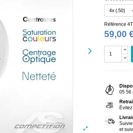
Référence
4T
59,00 
Dispo
05 56 
Retrai
Évitez 
Livra
Suivie
et sui