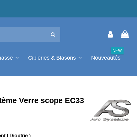
NEW
chasse
Cibleries & Blasons
Nouveautés
tème Verre scope EC33
t ( Dioptrie )