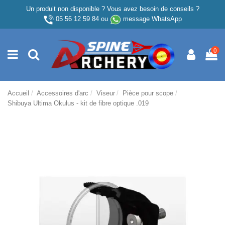
Un produit non disponible ? Vous avez besoin de conseils ?
05 56 12 59 84
ou
message WhatsApp
0
Accueil
Accessoires d'arc
Viseur
Pièce pour scope
Shibuya Ultima Okulus - kit de fibre optique .019