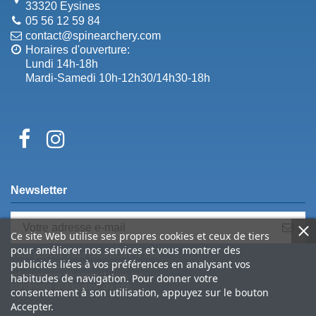
33320 Eysines
05 56 12 59 84
contact@spinearchery.com
Horaires d'ouverture:
Lundi 14h-18h
Mardi-Samedi 10h-12h30/14h30-18h
Newsletter
Ce site Web utilise ses propres cookies et ceux de tiers
pour améliorer nos services et vous montrer des
Vous pouvez vous désinscrire à tout
publicités liées à vos préférences en analysant vos
moment. Vous trouverez pour cela nos
informations de contact dans les
habitudes de navigation. Pour donner votre
conditions d'utilisation du site.
consentement à son utilisation, appuyez sur le bouton
Accepter.