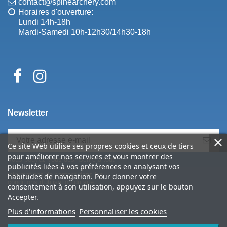
contact@spinearchery.com
Horaires d'ouverture:
Lundi 14h-18h
Mardi-Samedi 10h-12h30/14h30-18h
Newsletter
Ce site Web utilise ses propres cookies et ceux de tiers
pour améliorer nos services et vous montrer des
Vous pouvez vous désinscrire à tout
publicités liées à vos préférences en analysant vos
moment. Vous trouverez pour cela nos
informations de contact dans les
habitudes de navigation. Pour donner votre
conditions d'utilisation du site.
consentement à son utilisation, appuyez sur le bouton
Accepter.
Plus d'informations
Personnaliser les cookies