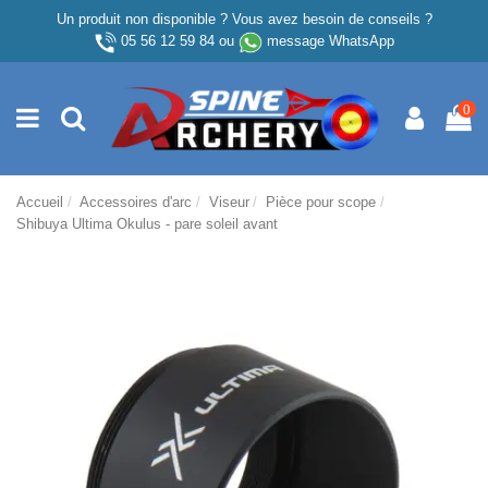
Un produit non disponible ? Vous avez besoin de conseils ?
05 56 12 59 84
ou
message WhatsApp
0
Accueil
Accessoires d'arc
Viseur
Pièce pour scope
Shibuya Ultima Okulus - pare soleil avant