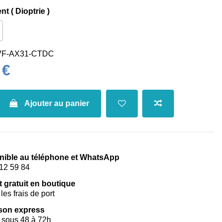
t ( Dioptrie )
VF-AX31-CTDC
 €
Ajouter au panier
nible au téléphone et WhatsApp
12 59 84
t gratuit en boutique
les frais de port
ison express
 sous 48 à 72h