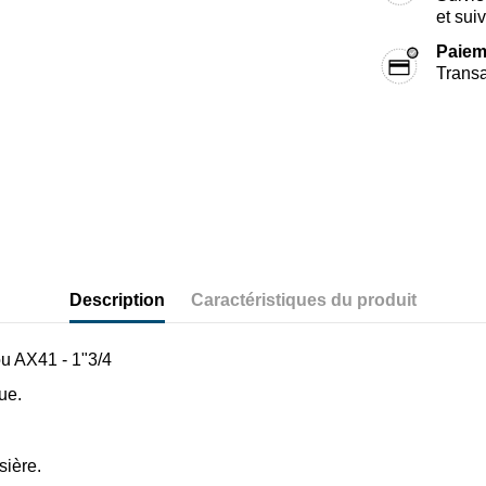
et sui
Paiem
Transa
Description
Caractéristiques du produit
ou AX41 - 1"3/4
ue.
sière.