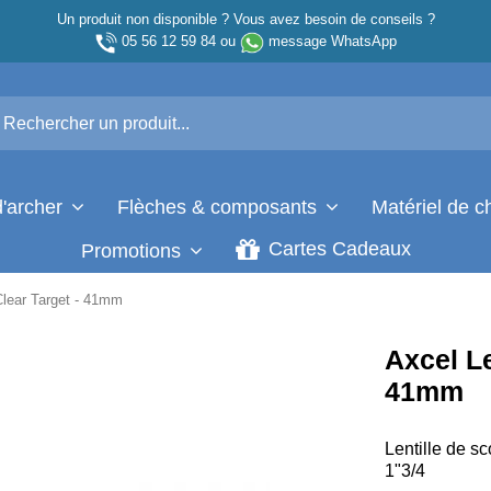
Un produit non disponible ? Vous avez besoin de conseils ?
05 56 12 59 84
ou
message WhatsApp
d'archer
Flèches & composants
Matériel de 
Cartes Cadeaux
Promotions
 Clear Target - 41mm
Axcel Le
41mm
Lentille de s
1"3/4