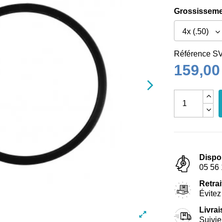
Grossissemen
Référence
S
159,00
Dispo
05 56 
Retrai
Évitez 
Livra
Suivie