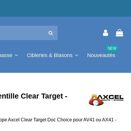
NEW
chasse
Cibleries & Blasons
Nouveautés
ntille Clear Target -
cope Axcel Clear Target Doc Choice pour AV41 ou AX41 -