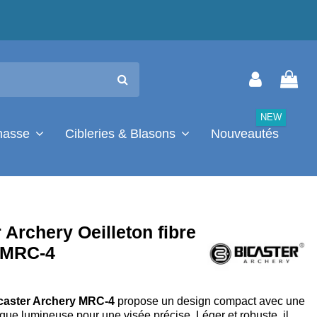
NEW
chasse
Cibleries & Blasons
Nouveautés
 Archery Oeilleton fibre
 MRC-4
caster Archery MRC-4
propose un design compact avec une
tique lumineuse pour une visée précise. Léger et robuste, il