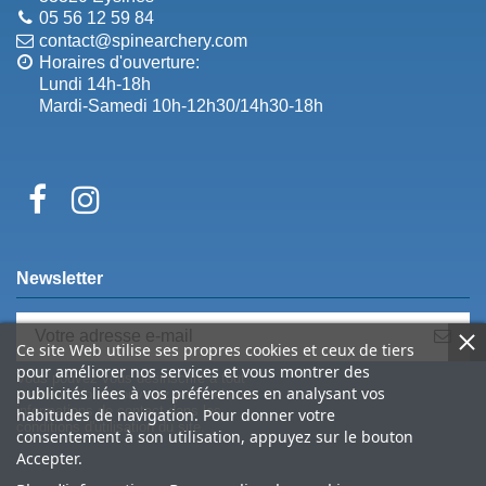
05 56 12 59 84
contact@spinearchery.com
Horaires d'ouverture:
Lundi 14h-18h
Mardi-Samedi 10h-12h30/14h30-18h
Newsletter
Ce site Web utilise ses propres cookies et ceux de tiers
pour améliorer nos services et vous montrer des
Vous pouvez vous désinscrire à tout
publicités liées à vos préférences en analysant vos
moment. Vous trouverez pour cela nos
informations de contact dans les
habitudes de navigation. Pour donner votre
conditions d'utilisation du site.
consentement à son utilisation, appuyez sur le bouton
Accepter.