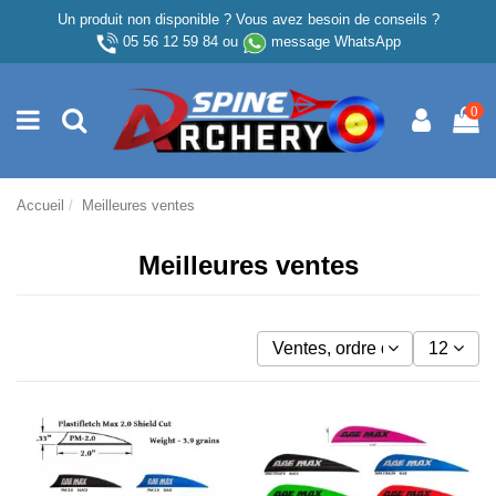
Un produit non disponible ? Vous avez besoin de conseils ?
05 56 12 59 84
ou
message WhatsApp
0
Accueil
Meilleures ventes
Meilleures ventes
Ventes, ordre décroissant
12