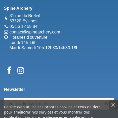
Spine Archery
31 rue du Breteil
33320 Eysines
05 56 12 59 84
contact@spinearchery.com
Horaires d'ouverture:
Lundi 14h-18h
Mardi-Samedi 10h-12h30/14h30-18h
Newsletter
Ce site Web utilise ses propres cookies et ceux de tiers
pour améliorer nos services et vous montrer des
Vous pouvez vous désinscrire à tout
publicités liées à vos préférences en analysant vos
moment. Vous trouverez pour cela nos