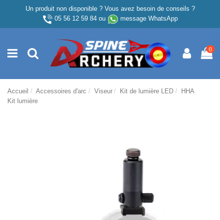
Un produit non disponible ? Vous avez besoin de conseils ?
05 56 12 59 84
ou
message WhatsApp
0
Accueil
Accessoires d'arc
Viseur
Kit de lumière LED
HHA
Kit lumière