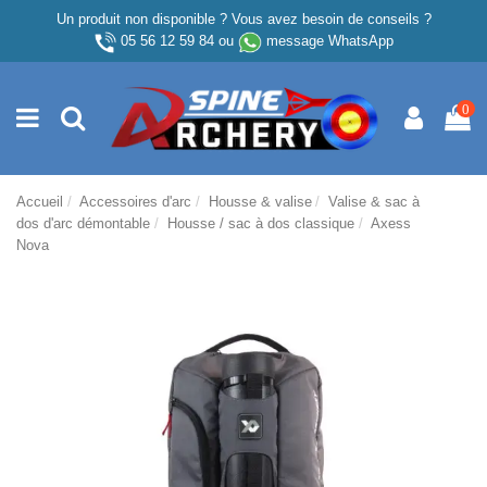
Un produit non disponible ? Vous avez besoin de conseils ?
05 56 12 59 84
ou
message WhatsApp
0
Accueil
Accessoires d'arc
Housse & valise
Valise & sac à
dos d'arc démontable
Housse / sac à dos classique
Axess
Nova