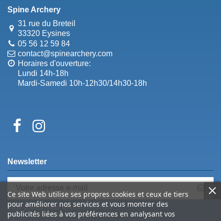
Spine Archery
31 rue du Breteil
33320 Eysines
05 56 12 59 84
contact@spinearchery.com
Horaires d'ouverture:
Lundi 14h-18h
Mardi-Samedi 10h-12h30/14h30-18h
Newsletter
Ce site Web utilise ses propres cookies et ceux de tiers
pour améliorer nos services et vous montrer des
Vous pouvez vous désinscrire à tout
publicités liées à vos préférences en analysant vos
moment. Vous trouverez pour cela nos