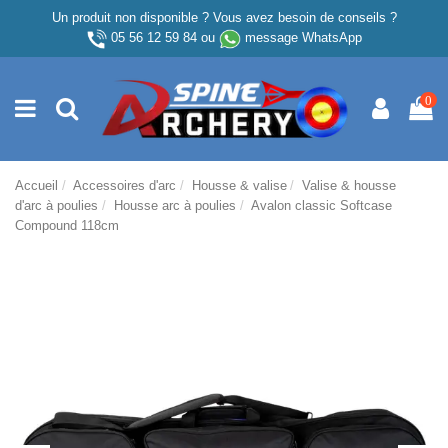
Un produit non disponible ? Vous avez besoin de conseils ?
05 56 12 59 84
ou
message WhatsApp
0
Accueil
Accessoires d'arc
Housse & valise
Valise & housse
d'arc à poulies
Housse arc à poulies
Avalon classic Softcase
Compound 118cm