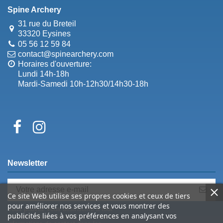
Spine Archery
31 rue du Breteil
33320 Eysines
05 56 12 59 84
contact@spinearchery.com
Horaires d'ouverture:
Lundi 14h-18h
Mardi-Samedi 10h-12h30/14h30-18h
Newsletter
Ce site Web utilise ses propres cookies et ceux de tiers
pour améliorer nos services et vous montrer des
Vous pouvez vous désinscrire à tout
publicités liées à vos préférences en analysant vos
moment. Vous trouverez pour cela nos