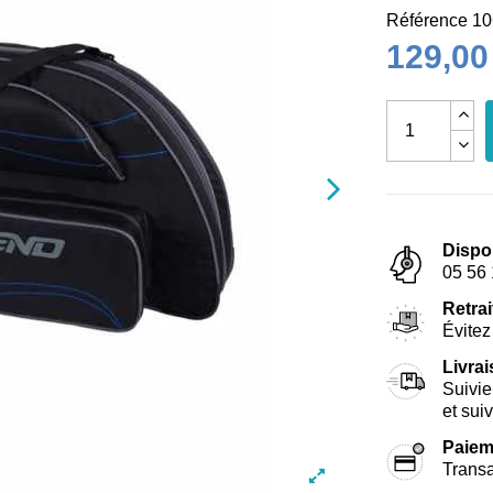
Référence
10
129,00
Dispo
05 56 
Retrai
Évitez 
Livra
Suivie
et sui
Paiem
Transa