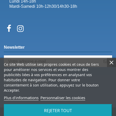
Lundi 14h-18h
Mardi-Samedi 10h-12h30/14h30-18h
Newsletter
Ce site Web utilise ses propres cookies et ceux de tiers
pour améliorer nos services et vous montrer des
Vous pouvez vous désinscrire à tout
publicités liées à vos préférences en analysant vos
moment. Vous trouverez pour cela nos
informations de contact dans les
habitudes de navigation. Pour donner votre
conditions d'utilisation du site.
consentement à son utilisation, appuyez sur le bouton
Accepter.
Plus d'informations
Personnaliser les cookies
REJETER TOUT