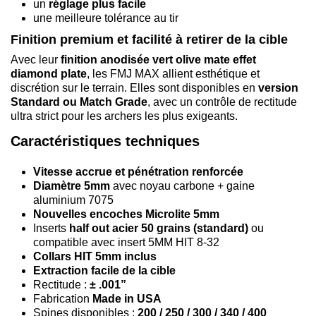
un
réglage plus facile
une meilleure tolérance au tir
Finition premium et facilité à retirer de la cible
Avec leur
finition anodisée vert olive mate effet
diamond plate
, les FMJ MAX allient esthétique et
discrétion sur le terrain. Elles sont disponibles en
version
Standard ou Match Grade
, avec un contrôle de rectitude
ultra strict pour les archers les plus exigeants.
Caractéristiques techniques
Vitesse accrue et pénétration renforcée
Diamètre 5mm
avec noyau carbone + gaine
aluminium 7075
Nouvelles encoches Microlite 5mm
Inserts
half out acier 50 grains (standard)
ou
compatible avec insert 5MM HIT 8-32
Collars HIT 5mm inclus
Extraction facile de la cible
Rectitude :
± .001”
Fabrication
Made in USA
Spines disponibles :
200 / 250 / 300 / 340 / 400