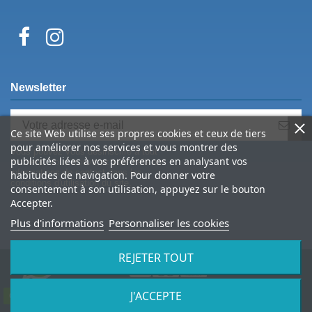
Newsletter
Ce site Web utilise ses propres cookies et ceux de tiers
pour améliorer nos services et vous montrer des
Vous pouvez vous désinscrire à tout
publicités liées à vos préférences en analysant vos
moment. Vous trouverez pour cela nos
informations de contact dans les
habitudes de navigation. Pour donner votre
conditions d'utilisation du site.
consentement à son utilisation, appuyez sur le bouton
Accepter.
Plus d'informations
Personnaliser les cookies
REJETER TOUT
J'ACCEPTE
© 2026 Spine Archery – tous droits réservés
Contactez-nous