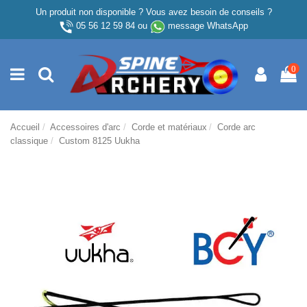
Un produit non disponible ? Vous avez besoin de conseils ?
05 56 12 59 84
ou
message WhatsApp
0
Accueil
Accessoires d'arc
Corde et matériaux
Corde arc
classique
Custom 8125 Uukha