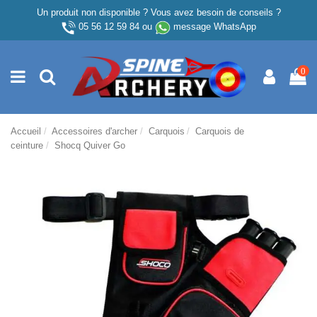
Un produit non disponible ? Vous avez besoin de conseils ?
05 56 12 59 84
ou
message WhatsApp
0
Accueil
Accessoires d'archer
Carquois
Carquois de
ceinture
Shocq Quiver Go