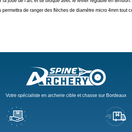
r la joue de l'arc et se bloque avec le levier réglable en tension.
s permettra de ranger des flèches de diamètre micro 4mm tout 
Votre spécialiste en archerie cible et chasse sur Bordeaux