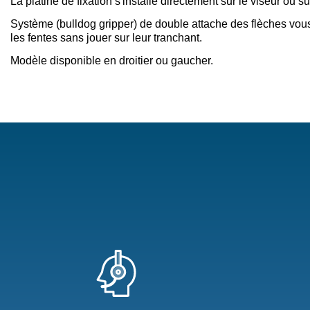
La platine de fixation s'installe directement sur le viseur ou su
Système (bulldog gripper) de double attache des flèches vou
les fentes sans jouer sur leur tranchant.
Modèle disponible en droitier ou gaucher.