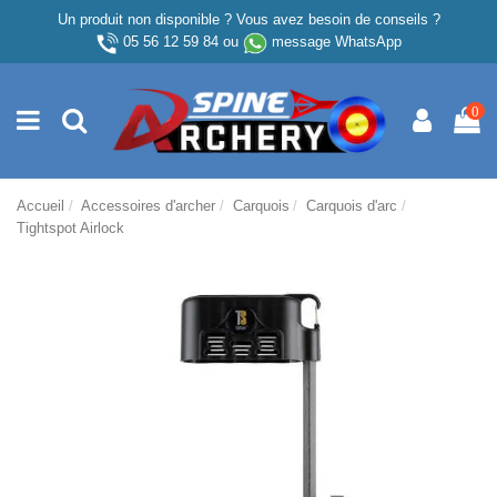
Un produit non disponible ? Vous avez besoin de conseils ?
05 56 12 59 84
ou
message WhatsApp
0
Accueil
Accessoires d'archer
Carquois
Carquois d'arc
Tightspot Airlock