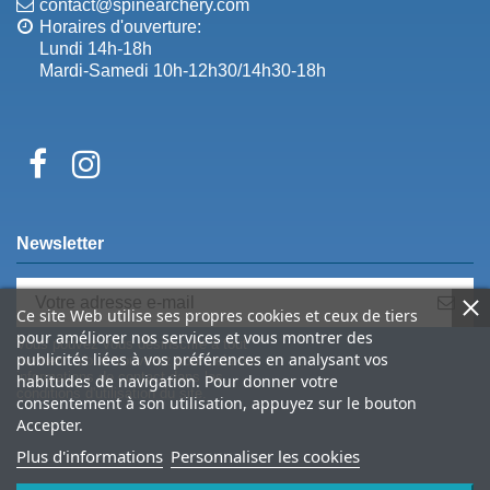
contact@spinearchery.com
Horaires d'ouverture:
Lundi 14h-18h
Mardi-Samedi 10h-12h30/14h30-18h
Newsletter
Ce site Web utilise ses propres cookies et ceux de tiers
pour améliorer nos services et vous montrer des
Vous pouvez vous désinscrire à tout
publicités liées à vos préférences en analysant vos
moment. Vous trouverez pour cela nos
informations de contact dans les
habitudes de navigation. Pour donner votre
conditions d'utilisation du site.
consentement à son utilisation, appuyez sur le bouton
Accepter.
Plus d'informations
Personnaliser les cookies