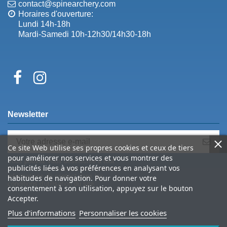
contact@spinearchery.com
Horaires d'ouverture:
Lundi 14h-18h
Mardi-Samedi 10h-12h30/14h30-18h
Newsletter
Ce site Web utilise ses propres cookies et ceux de tiers
pour améliorer nos services et vous montrer des
Vous pouvez vous désinscrire à tout
publicités liées à vos préférences en analysant vos
moment. Vous trouverez pour cela nos
informations de contact dans les
habitudes de navigation. Pour donner votre
conditions d'utilisation du site.
consentement à son utilisation, appuyez sur le bouton
Accepter.
Plus d'informations
Personnaliser les cookies