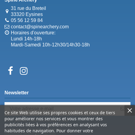
31 rue du Breteil
33320 Eysines
05 56 12 59 84
contact@spinearchery.com
Horaires d'ouverture:
Lundi 14h-18h
Mardi-Samedi 10h-12h30/14h30-18h
Newsletter
Ce site Web utilise ses propres cookies et ceux de tiers
pour améliorer nos services et vous montrer des
Vous pouvez vous désinscrire à tout
publicités liées à vos préférences en analysant vos
moment. Vous trouverez pour cela nos
informations de contact dans les
habitudes de navigation. Pour donner votre
conditions d'utilisation du site.