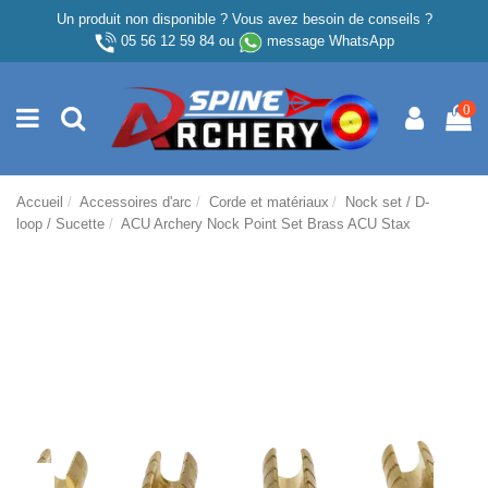
Un produit non disponible ? Vous avez besoin de conseils ?
05 56 12 59 84
ou
message WhatsApp
0
Accueil
Accessoires d'arc
Corde et matériaux
Nock set / D-
loop / Sucette
ACU Archery Nock Point Set Brass ACU Stax